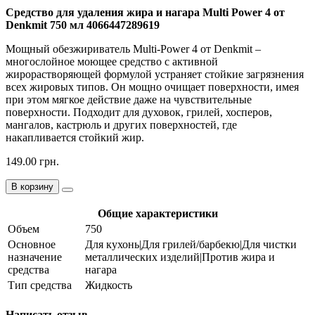
Средство для удаления жира и нагара Multi Power 4 от
Denkmit 750 мл 4066447289619
Мощный обезжириватель Multi-Power 4 от Denkmit –
многослойное моющее средство с активной
жирорастворяющей формулой устраняет стойкие загрязнения
всех жировых типов. Он мощно очищает поверхности, имея
при этом мягкое действие даже на чувствительные
поверхности. Подходит для духовок, грилей, хосперов,
мангалов, кастрюль и других поверхностей, где
накапливается стойкий жир.
149.00 грн.
В корзину
Общие характеристики
Объем
750
Основное
Для кухонь|Для грилей/барбекю|Для чистки
назначение
металлических изделий|Против жира и
средства
нагара
Тип средства
Жидкость
Написать отзыв