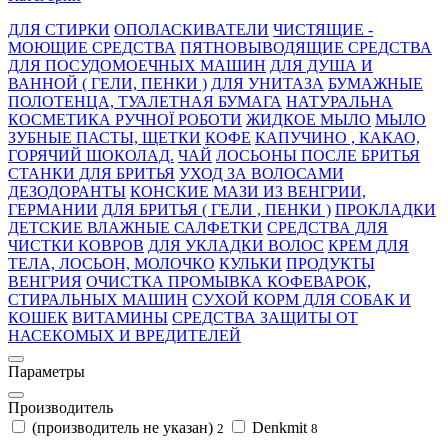
ДЛЯ СТИРКИ
ОПОЛАСКИВАТЕЛИ
ЧИСТЯЩИЕ -
МОЮЩИЕ СРЕДСТВА
ПЯТНОВЫВОДЯЩИЕ СРЕДСТВА
ДЛЯ ПОСУДОМОЕЧНЫХ МАШИН
ДЛЯ ДУША И
ВАННОЙ ( ГЕЛИ, ПЕНКИ )
ДЛЯ УНИТАЗА
БУМАЖНЫЕ
ПОЛОТЕНЦА, ТУАЛЕТНАЯ БУМАГА
НАТУРАЛЬНА
КОСМЕТИКА РУЧНОЇ РОБОТИ
ЖИДКОЕ МЫЛО
МЫЛО
ЗУБНЫЕ ПАСТЫ, ЩЕТКИ
КОФЕ
КАПУЧИНО , КАКАО,
ГОРЯЧИЙ ШОКОЛАД.
ЧАЙ
ЛОСЬОНЫ ПОСЛЕ БРИТЬЯ
СТАНКИ ДЛЯ БРИТЬЯ
УХОД ЗА ВОЛОСАМИ
ДЕЗОДОРАНТЫ
КОНСКИЕ МАЗИ ИЗ ВЕНГРИИ,
ГЕРМАНИИ
ДЛЯ БРИТЬЯ ( ГЕЛИ , ПЕНКИ )
ПРОКЛАДКИ
ДЕТСКИЕ ВЛАЖНЫЕ САЛФЕТКИ
СРЕДСТВА ДЛЯ
ЧИСТКИ КОВРОВ
ДЛЯ УКЛАДКИ ВОЛОС
КРЕМ ДЛЯ
ТЕЛА, ЛОСЬОН, МОЛОЧКО
КУЛЬКИ
ПРОДУКТЫ
ВЕНГРИЯ
ОЧИСТКА ПРОМЫВКА КОФЕВАРОК,
СТИРАЛЬНЫХ МАШИН
СУХОЙ КОРМ ДЛЯ СОБАК И
КОШЕК
ВИТАМИНЫ
СРЕДСТВА ЗАЩИТЫ ОТ
НАСЕКОМЫХ И ВРЕДИТЕЛЕЙ
Параметры
Производитель
(производитель не указан)
Denkmit
2
8