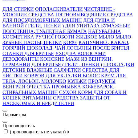
ДЛЯ СТИРКИ
ОПОЛАСКИВАТЕЛИ
ЧИСТЯЩИЕ -
МОЮЩИЕ СРЕДСТВА
ПЯТНОВЫВОДЯЩИЕ СРЕДСТВА
ДЛЯ ПОСУДОМОЕЧНЫХ МАШИН
ДЛЯ ДУША И
ВАННОЙ ( ГЕЛИ, ПЕНКИ )
ДЛЯ УНИТАЗА
БУМАЖНЫЕ
ПОЛОТЕНЦА, ТУАЛЕТНАЯ БУМАГА
НАТУРАЛЬНА
КОСМЕТИКА РУЧНОЇ РОБОТИ
ЖИДКОЕ МЫЛО
МЫЛО
ЗУБНЫЕ ПАСТЫ, ЩЕТКИ
КОФЕ
КАПУЧИНО , КАКАО,
ГОРЯЧИЙ ШОКОЛАД.
ЧАЙ
ЛОСЬОНЫ ПОСЛЕ БРИТЬЯ
СТАНКИ ДЛЯ БРИТЬЯ
УХОД ЗА ВОЛОСАМИ
ДЕЗОДОРАНТЫ
КОНСКИЕ МАЗИ ИЗ ВЕНГРИИ,
ГЕРМАНИИ
ДЛЯ БРИТЬЯ ( ГЕЛИ , ПЕНКИ )
ПРОКЛАДКИ
ДЕТСКИЕ ВЛАЖНЫЕ САЛФЕТКИ
СРЕДСТВА ДЛЯ
ЧИСТКИ КОВРОВ
ДЛЯ УКЛАДКИ ВОЛОС
КРЕМ ДЛЯ
ТЕЛА, ЛОСЬОН, МОЛОЧКО
КУЛЬКИ
ПРОДУКТЫ
ВЕНГРИЯ
ОЧИСТКА ПРОМЫВКА КОФЕВАРОК,
СТИРАЛЬНЫХ МАШИН
СУХОЙ КОРМ ДЛЯ СОБАК И
КОШЕК
ВИТАМИНЫ
СРЕДСТВА ЗАЩИТЫ ОТ
НАСЕКОМЫХ И ВРЕДИТЕЛЕЙ
Параметры
Производитель
(производитель не указан)
9