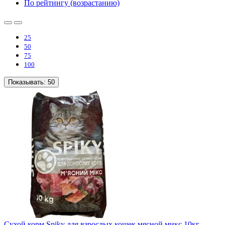
По рейтингу (возрастанию)
25
50
75
100
Показывать:
50
Сухой корм Spiky для взрослых кошек мясной микс 10кг