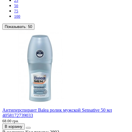
25
50
75
100
Показывать:
50
Антиперспирант Balea ролик мужской Sensative 50 мл
4058172739033
68.00 грн.
В корзину