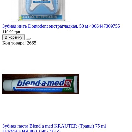
Зубная нить Dontodent экстрагладкая, 50 м 4066447369755
119.00 грн.
В корзину
Код товара:
2665
Зубная паста Blend a med KRAUTER (Травы) 75 ml
ГЕРМАНИЯ 8001090272355