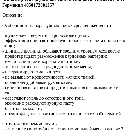
Германия 4058172881367
Описание:
Особенности набора зубных щеток средней жесткости :
- в упаковке содержится три зубные щетки;
- эффективно очищают ротовую полость от налета и остатков
пищи;
- длинные щетинки обладают средним уровнем жесткости;
- предотвращают размножение кариозных бактерий;
- имеют длинные и короткие щетинки;
- легко проникают в труднодоступные места;
- не травмируют эмаль и десна;
- не вызывают кровоточивости мягких тканей;
- оснащены удобными рукоятками;
- силиконовые вставки предотвращают выскальзывание из
рук;
- осветляют эмаль до естественного тона;
- экономно расходуют зубную пасту;
- быстро высыхают;
- предотвращают развитие стоматологических заболеваний.
Стоматологи рекомендуют:
- Замените свою зубную щетку, по меньшей мере, каждые 2