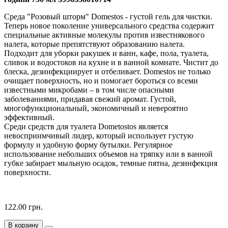
Среда "Розовый шторм" Domеstos - густой гель для чистки.
Теперь новое поколение универсального средства содержит
специальные активные молекулы против известнякового
налета, которые препятствуют образованию налета.
Подходит для уборки ракушек и ванн, кафе, пола, туалета,
сливок и водостоков на кухне и в ванной комнате. Чистит до
блеска, дезинфекциирует и отбеливает. Domеstos не только
очищает поверхность, но и помогает бороться со всеми
известными микробами – в том числе опасными
заболеваниями, придавая свежий аромат. Густой,
многофункциональный, экономичный и невероятно
эффективный.
Среди средств для туалета Dometostos является
невосприимчивый лидер, который использует густую
формулу и удобную форму бутылки. Регулярное
использование небольших объемов на тряпку или в ванной
губке забирает мыльную осадок, темные пятна, дезинфекция
поверхности.
122.00 грн.
В корзину