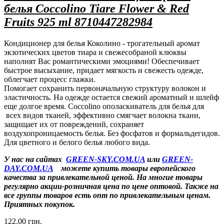
белья Coccolino Tiare Flower & Red
Fruits 925 ml 8710447282984
Кондиционер для белья Коколино - трогательный аромат
экзотических цветов тиара и свежесобраной клюквы
наполнят Вас романтическими эмоциями! Обеспечивает
быстрое высыхание, придает мягкость и свежесть одежде,
облегчает процесс глажки.
Помогает сохранить первоначальную структуру волокон и
эластичность. На одежде остается свежий ароматный и шлейф
еще долгое время. Coccolino ополаскиватель для белья для
всех видов тканей, эффективно смягчает волокна ткани,
защищает их от повреждений, сохраняет
воздухопроницаемость белья. Без фосфатов и формальдегидов.
Для цветного и белого белья любого вида.
У нас на сайтах
GREEN-SKY.COM.UA
или
GREEN-
DAY.COM.UA
можете купить товары европейского
качества за привлекательной ценой. На многие товары
регулярно акции-розничная цена по цене оптовой. Также на
все группы товаров есть опт по привлекательным ценам.
Приятных покупок.
122.00 грн.