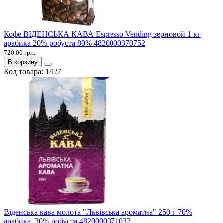
Кофе ВІДЕНСЬКА КАВА Espresso Vending зерновой 1 кг
арабика 20% робуста 80% 4820000370752
720.00 грн.
В корзину
Код товара:
1427
Віденська кава молота "Львівська ароматна" 250 г 70%
арабика, 30% робуста 4820000371032