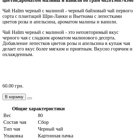
цветов,ароматом малины и ванили 80 грам 4820198874346
Чай Halim черный с малиной - черный байховый чай первого
сорта с плантаций Шри-Ланки и Вьетнама с лепестками
цветов розы и апельсина, ароматом малины и ванили.
Чай Halim черный с малиной - это неповторимый вкус
черного чая с сладким ароматом малинового десерта.
Добавление лепестков цветов розы и апельсина в купаж чая
делает его вкус более мягким и приятным. Вкусно горячим и
охлажденным.
60.00 грн.
В корзину
Общие характеристики
Вес
80
Состав чая
Сбор
Тип чая
Черный чай
Упаковка
Картонная пачка